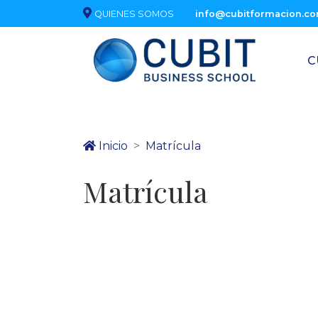
QUIENES SOMOS
info@cubitformacion.c
C
Inicio
Matrícula
Matrícula