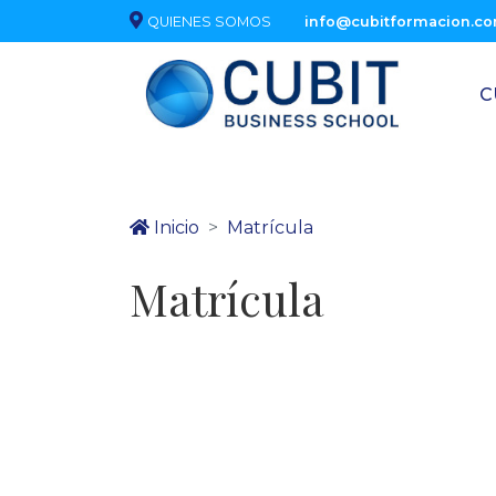
QUIENES SOMOS
info@cubitformacion.c
C
Inicio
Matrícula
Matrícula