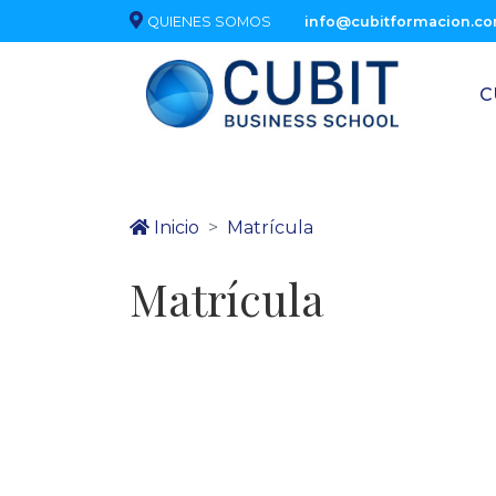
QUIENES SOMOS
info@cubitformacion.c
C
Inicio
Matrícula
Matrícula