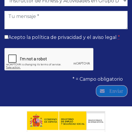
Acepto la
política de privacidad
y el
aviso legal
*
* = Campo obligatorio
Enviar