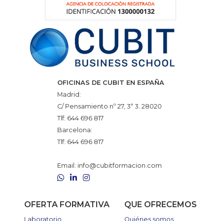
OFICINAS DE CUBIT EN ESPAÑA
Madrid:
C/ Pensamiento nº 27, 3ª 3. 28020
Tlf:
644 696 817
Barcelona:
Tlf:
644 696 817
Email:
info@cubitformacion.com
WhatsApp
LinkedIn
Instagram
OFERTA FORMATIVA
QUE OFRECEMOS
Laboratorio
Quiénes somos